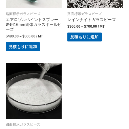
路面標示ガラスビーズ
路面標示ガラスビーズ
エアロゾルペイントスプレー
レインナイトガラスビーズ
缶用16mm固体ガラスボールビ
$
300.00
–
$
700.00
/ MT
ーズ
$
480.00
–
$
500.00
/ MT
見積もりに追加
見積もりに追加
路面標示ガラスビーズ